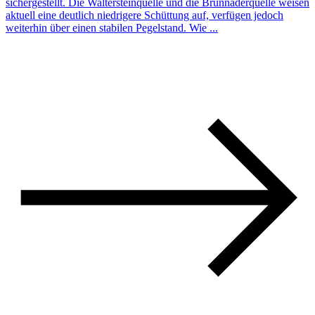
sichergestellt. Die Waltersteinquelle und die Brunnaderquelle weisen
aktuell eine deutlich niedrigere Schüttung auf, verfügen jedoch
weiterhin über einen stabilen Pegelstand. Wie ...