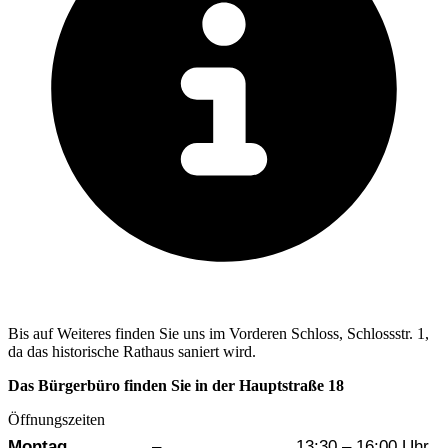
Bis auf Weiteres finden Sie uns im Vorderen Schloss, Schlossstr. 1,
da das historische Rathaus saniert wird.
Das Bürgerbüro finden Sie in der Hauptstraße 18
Öffnungszeiten
Wochentag
Vormittag
Nachmittag
Montag
–
13:30 – 16:00 Uhr