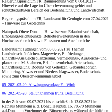
Regierungspräsidium FR, Raumordnung vom 07.04.2021 –
Hinweise auf die Lage im Überschwemmungsgebiet und
schutzbedürftigen Bereich der Bodenhaltung und Landwirtschaft
Regierungspräsidium FR, Landesamt für Geologie vom 27.04.2021
– Hinweise zur Geotechnik
Naturpark Obere Donau – Hinweise zum Erlaubnisvorbehalt,
Erholungsgesichtspunkte, Betriebserweiterungen in den
Hochwasserbereich sowie Flussauen und Auenbereiche
Landratsamt Tuttlingen vom 05.05.2021 zu Themen
Landwirtschaftsflächen, Magerwiese, Einfriedungen,
Eingriffs-/Ausgleichsbilanzierung, Vermeidungs-, Ausgleichs- und
planexterne Maßnahmen, Erlaubnisvorbehalt, Artenschutz,
Eingriffsregelung, Rodung von Gehölzen, Gebäudeabbruch,
Monitoring, Abwasser und Niederschlagswasser, Bodenschutz
sowie zum Überschwemmungsgebiet
05_2021-05-20_Abwägungsvorlage Fa. Wirth
06_2021-05-20_Stellungnahmen frühz. Beteiligung
in der Zeit vom 09.07.2021 bis einschließlich 13.08.2021 im
Rathaus Mühlheim a. d. Donau Hauptstr. 16, 78570 Mühlheim
a.d.Donau im Vorzimmer des Bürgermeisters während der üblichen