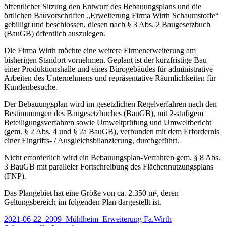
öffentlicher Sitzung den Entwurf des Bebauungsplans und die
örtlichen Bauvorschriften „Erweiterung Firma Wirth Schaumstoffe“
gebilligt und beschlossen, diesen nach § 3 Abs. 2 Baugesetzbuch
(BauGB) öffentlich auszulegen.
Die Firma Wirth möchte eine weitere Firmenerweiterung am
bisherigen Standort vornehmen. Geplant ist der kurzfristige Bau
einer Produktionshalle und eines Bürogebäudes für administrative
Arbeiten des Unternehmens und repräsentative Räumlichkeiten für
Kundenbesuche.
Der Bebauungsplan wird im gesetzlichen Regelverfahren nach den
Bestimmungen des Baugesetzbuches (BauGB), mit 2-stufigem
Beteiligungsverfahren sowie Umweltprüfung und Umweltbericht
(gem. § 2 Abs. 4 und § 2a BauGB), verbunden mit dem Erfordernis
einer Eingriffs- / Ausgleichsbilanzierung, durchgeführt.
Nicht erforderlich wird ein Bebauungsplan-Verfahren gem. § 8 Abs.
3 BauGB mit paralleler Fortschreibung des Flächennutzungsplans
(FNP).
Das Plangebiet hat eine Größe von ca. 2.350 m², deren
Geltungsbereich im folgenden Plan dargestellt ist.
2021-06-22_2009_Mühlheim_Erweiterung Fa.Wirth