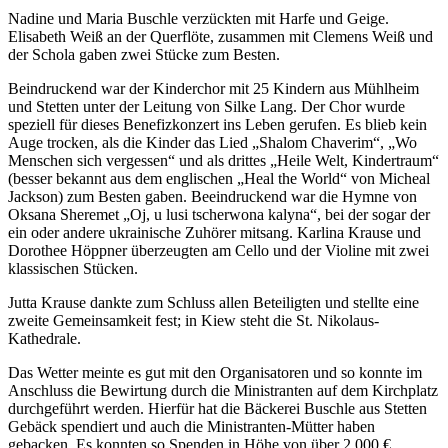
Nadine und Maria Buschle verzückten mit Harfe und Geige.
Elisabeth Weiß an der Querflöte, zusammen mit Clemens Weiß und
der Schola gaben zwei Stücke zum Besten.
Beindruckend war der Kinderchor mit 25 Kindern aus Mühlheim
und Stetten unter der Leitung von Silke Lang. Der Chor wurde
speziell für dieses Benefizkonzert ins Leben gerufen. Es blieb kein
Auge trocken, als die Kinder das Lied „Shalom Chaverim“, „Wo
Menschen sich vergessen“ und als drittes „Heile Welt, Kindertraum“
(besser bekannt aus dem englischen „Heal the World“ von Micheal
Jackson) zum Besten gaben. Beeindruckend war die Hymne von
Oksana Sheremet „Oj, u lusi tscherwona kalyna“, bei der sogar der
ein oder andere ukrainische Zuhörer mitsang. Karlina Krause und
Dorothee Höppner überzeugten am Cello und der Violine mit zwei
klassischen Stücken.
Jutta Krause dankte zum Schluss allen Beteiligten und stellte eine
zweite Gemeinsamkeit fest; in Kiew steht die St. Nikolaus-
Kathedrale.
Das Wetter meinte es gut mit den Organisatoren und so konnte im
Anschluss die Bewirtung durch die Ministranten auf dem Kirchplatz
durchgeführt werden. Hierfür hat die Bäckerei Buschle aus Stetten
Gebäck spendiert und auch die Ministranten-Mütter haben
gebacken. Es konnten so Spenden in Höhe von über 2.000 €