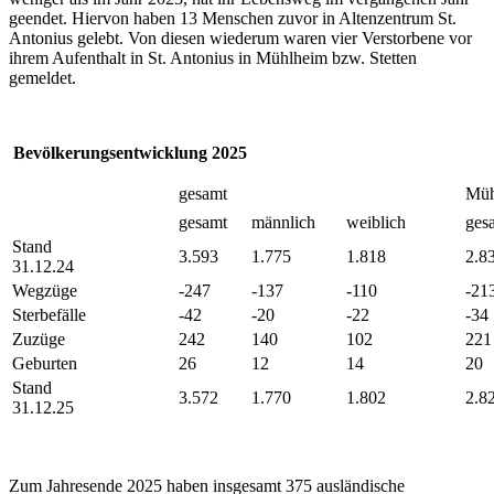
geendet. Hiervon haben 13 Menschen zuvor in Altenzentrum St.
Antonius gelebt. Von diesen wiederum waren vier Verstorbene vor
ihrem Aufenthalt in St. Antonius in Mühlheim bzw. Stetten
gemeldet.
Bevölkerungsentwicklung 2025
gesamt
Müh
gesamt
männlich
weiblich
ges
Stand
3.593
1.775
1.818
2.8
31.12.24
Wegzüge
-247
-137
-110
-21
Sterbefälle
-42
-20
-22
-34
Zuzüge
242
140
102
221
Geburten
26
12
14
20
Stand
3.572
1.770
1.802
2.8
31.12.25
Zum Jahresende 2025 haben insgesamt 375 ausländische