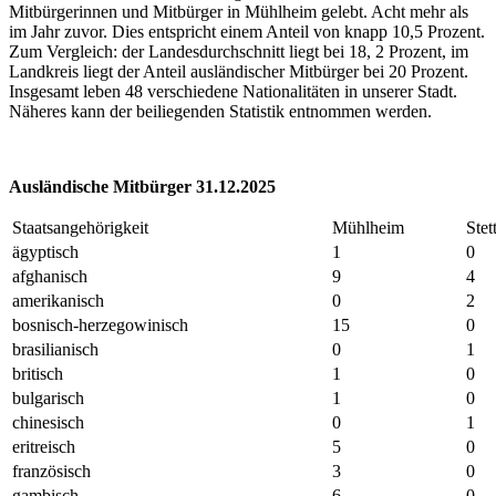
Mitbürgerinnen und Mitbürger in Mühlheim gelebt. Acht mehr als
im Jahr zuvor. Dies entspricht einem Anteil von knapp 10,5 Prozent.
Zum Vergleich: der Landesdurchschnitt liegt bei 18, 2 Prozent, im
Landkreis liegt der Anteil ausländischer Mitbürger bei 20 Prozent.
Insgesamt leben 48 verschiedene Nationalitäten in unserer Stadt.
Näheres kann der beiliegenden Statistik entnommen werden.
Ausländische Mitbürger 31.12.2025
Staatsangehörigkeit
Mühlheim
Stet
ägyptisch
1
0
afghanisch
9
4
amerikanisch
0
2
bosnisch-herzegowinisch
15
0
brasilianisch
0
1
britisch
1
0
bulgarisch
1
0
chinesisch
0
1
eritreisch
5
0
französisch
3
0
gambisch
6
0