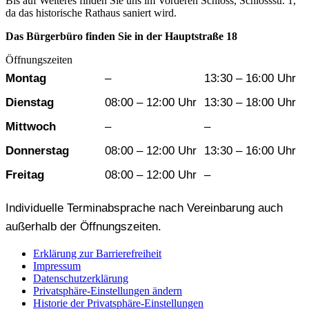
Bis auf Weiteres finden Sie uns im Vorderen Schloss, Schlossstr. 1,
da das historische Rathaus saniert wird.
Das Bürgerbüro finden Sie in der Hauptstraße 18
Öffnungszeiten
Wochentag
Vormittag
Nachmittag
Montag
–
13:30 – 16:00 Uhr
Dienstag
08:00 – 12:00 Uhr
13:30 – 18:00 Uhr
Mittwoch
–
–
Donnerstag
08:00 – 12:00 Uhr
13:30 – 16:00 Uhr
Freitag
08:00 – 12:00 Uhr
–
Individuelle Terminabsprache nach Vereinbarung auch
außerhalb der Öffnungszeiten.
Erklärung zur Barrierefreiheit
Impressum
Datenschutzerklärung
Privatsphäre-Einstellungen ändern
Historie der Privatsphäre-Einstellungen