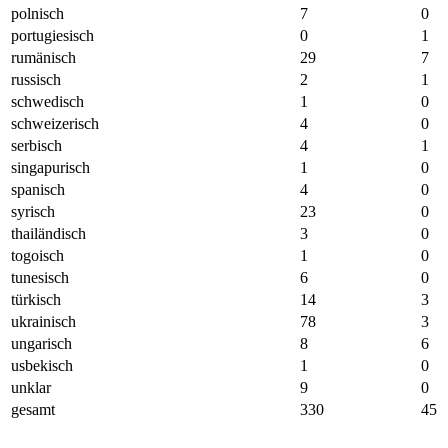
polnisch
7
0
portugiesisch
0
1
rumänisch
29
7
russisch
2
1
schwedisch
1
0
schweizerisch
4
0
serbisch
4
1
singapurisch
1
0
spanisch
4
0
syrisch
23
0
thailändisch
3
0
togoisch
1
0
tunesisch
6
0
türkisch
14
3
ukrainisch
78
3
ungarisch
8
6
usbekisch
1
0
unklar
9
0
gesamt
330
45