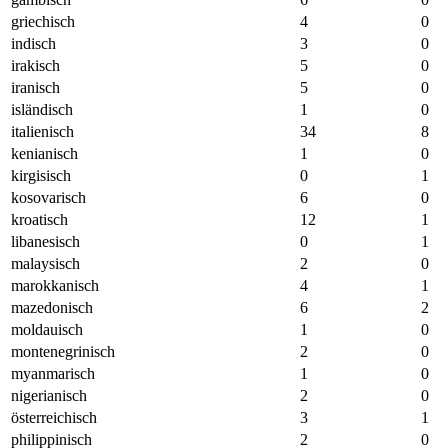
griechisch
4
0
indisch
3
0
irakisch
5
0
iranisch
5
0
isländisch
1
0
italienisch
34
8
kenianisch
1
0
kirgisisch
0
1
kosovarisch
6
0
kroatisch
12
1
libanesisch
0
1
malaysisch
2
0
marokkanisch
4
1
mazedonisch
6
2
moldauisch
1
0
montenegrinisch
2
0
myanmarisch
1
0
nigerianisch
2
0
österreichisch
3
1
philippinisch
2
0