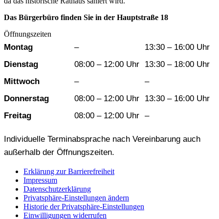
da das historische Rathaus saniert wird.
Das Bürgerbüro finden Sie in der Hauptstraße 18
Öffnungszeiten
Wochentag
Vormittag
Nachmittag
Montag
–
13:30 – 16:00 Uhr
Dienstag
08:00 – 12:00 Uhr
13:30 – 18:00 Uhr
Mittwoch
–
–
Donnerstag
08:00 – 12:00 Uhr
13:30 – 16:00 Uhr
Freitag
08:00 – 12:00 Uhr
–
Individuelle Terminabsprache nach Vereinbarung auch
außerhalb der Öffnungszeiten.
Erklärung zur Barrierefreiheit
Impressum
Datenschutzerklärung
Privatsphäre-Einstellungen ändern
Historie der Privatsphäre-Einstellungen
Einwilligungen widerrufen