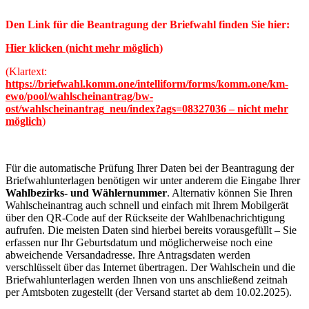
Den Link für die Beantragung der Briefwahl finden Sie hier:
Hier klicken (nicht mehr möglich)
(Klartext:
https://briefwahl.komm.one/intelliform/forms/komm.one/km-
ewo/pool/wahlscheinantrag/bw-
ost/wahlscheinantrag_neu/index?ags=08327036
– nicht mehr
möglich
)
Für die automatische Prüfung Ihrer Daten bei der Beantragung der
Briefwahlunterlagen benötigen wir unter anderem die Eingabe Ihrer
Wahlbezirks- und Wählernummer
. Alternativ können Sie Ihren
Wahlscheinantrag auch schnell und einfach mit Ihrem Mobilgerät
über den QR-Code auf der Rückseite der Wahlbenachrichtigung
aufrufen. Die meisten Daten sind hierbei bereits vorausgefüllt – Sie
erfassen nur Ihr Geburtsdatum und möglicherweise noch eine
abweichende Versandadresse. Ihre Antragsdaten werden
verschlüsselt über das Internet übertragen. Der Wahlschein und die
Briefwahlunterlagen werden Ihnen von uns anschließend zeitnah
per Amtsboten zugestellt (der Versand startet ab dem 10.02.2025).