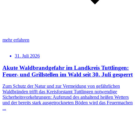
mehr erfahren
31. Juli 2026
Akute Waldbrandgefahr im Landkreis Tuttlingen:
Feuer- und Grillstellen im Wald seit 30. Juli gesperrt
Zum Schutz der Natur und zur Vermeidung von gefährlichen
Waldbränden trifft das Kreisforstamt Tuttlingen notwendige
Sicherheitsvorkehrungen: Aufgrund des anhaltend heißen Wetters
und der bereits stark ausgetrockneten Böden wird das Feuermachen
...