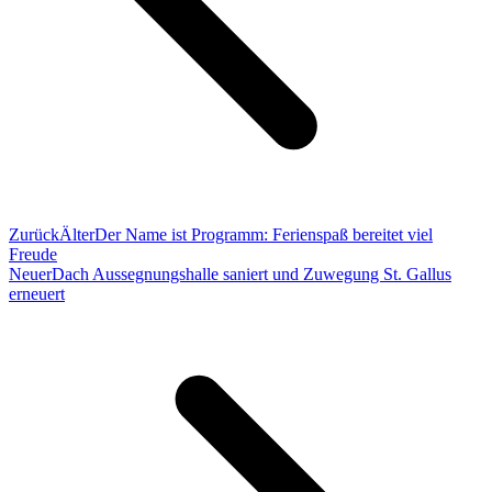
Zurück
Älter
Der Name ist Programm: Ferienspaß bereitet viel
Freude
Neuer
Dach Aussegnungshalle saniert und Zuwegung St. Gallus
erneuert