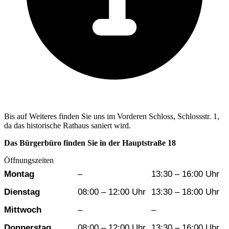
Bis auf Weiteres finden Sie uns im Vorderen Schloss, Schlossstr. 1,
da das historische Rathaus saniert wird.
Das Bürgerbüro finden Sie in der Hauptstraße 18
Öffnungszeiten
Wochentag
Vormittag
Nachmittag
Montag
–
13:30 – 16:00 Uhr
Dienstag
08:00 – 12:00 Uhr
13:30 – 18:00 Uhr
Mittwoch
–
–
Donnerstag
08:00 – 12:00 Uhr
13:30 – 16:00 Uhr