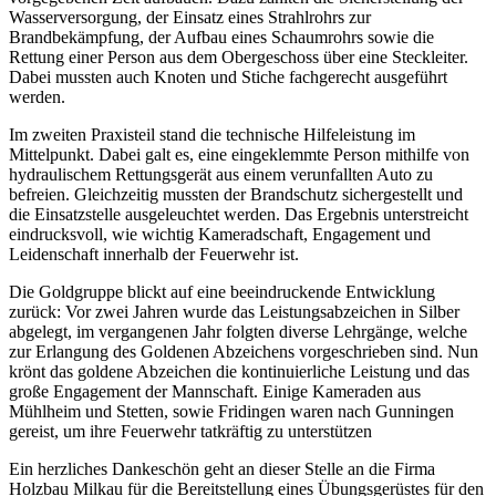
Wasserversorgung, der Einsatz eines Strahlrohrs zur
Brandbekämpfung, der Aufbau eines Schaumrohrs sowie die
Rettung einer Person aus dem Obergeschoss über eine Steckleiter.
Dabei mussten auch Knoten und Stiche fachgerecht ausgeführt
werden.
Im zweiten Praxisteil stand die technische Hilfeleistung im
Mittelpunkt. Dabei galt es, eine eingeklemmte Person mithilfe von
hydraulischem Rettungsgerät aus einem verunfallten Auto zu
befreien. Gleichzeitig mussten der Brandschutz sichergestellt und
die Einsatzstelle ausgeleuchtet werden. Das Ergebnis unterstreicht
eindrucksvoll, wie wichtig Kameradschaft, Engagement und
Leidenschaft innerhalb der Feuerwehr ist.
Die Goldgruppe blickt auf eine beeindruckende Entwicklung
zurück: Vor zwei Jahren wurde das Leistungsabzeichen in Silber
abgelegt, im vergangenen Jahr folgten diverse Lehrgänge, welche
zur Erlangung des Goldenen Abzeichens vorgeschrieben sind. Nun
krönt das goldene Abzeichen die kontinuierliche Leistung und das
große Engagement der Mannschaft. Einige Kameraden aus
Mühlheim und Stetten, sowie Fridingen waren nach Gunningen
gereist, um ihre Feuerwehr tatkräftig zu unterstützen
Ein herzliches Dankeschön geht an dieser Stelle an die Firma
Holzbau Milkau für die Bereitstellung eines Übungsgerüstes für den