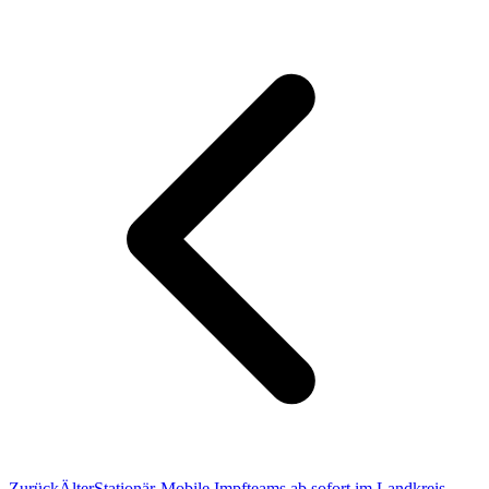
Zurück
Älter
Stationär-Mobile Impfteams ab sofort im Landkreis