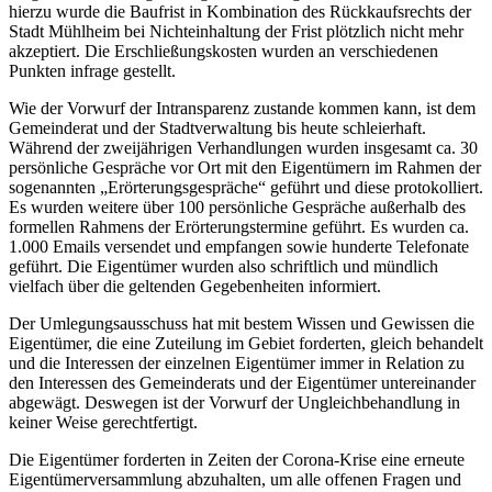
hierzu wurde die Baufrist in Kombination des Rückkaufsrechts der
Stadt Mühlheim bei Nichteinhaltung der Frist plötzlich nicht mehr
akzeptiert. Die Erschließungskosten wurden an verschiedenen
Punkten infrage gestellt.
Wie der Vorwurf der Intransparenz zustande kommen kann, ist dem
Gemeinderat und der Stadtverwaltung bis heute schleierhaft.
Während der zweijährigen Verhandlungen wurden insgesamt ca. 30
persönliche Gespräche vor Ort mit den Eigentümern im Rahmen der
sogenannten „Erörterungsgespräche“ geführt und diese protokolliert.
Es wurden weitere über 100 persönliche Gespräche außerhalb des
formellen Rahmens der Erörterungstermine geführt. Es wurden ca.
1.000 Emails versendet und empfangen sowie hunderte Telefonate
geführt. Die Eigentümer wurden also schriftlich und mündlich
vielfach über die geltenden Gegebenheiten informiert.
Der Umlegungsausschuss hat mit bestem Wissen und Gewissen die
Eigentümer, die eine Zuteilung im Gebiet forderten, gleich behandelt
und die Interessen der einzelnen Eigentümer immer in Relation zu
den Interessen des Gemeinderats und der Eigentümer untereinander
abgewägt. Deswegen ist der Vorwurf der Ungleichbehandlung in
keiner Weise gerechtfertigt.
Die Eigentümer forderten in Zeiten der Corona-Krise eine erneute
Eigentümerversammlung abzuhalten, um alle offenen Fragen und