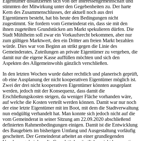
Eigentümer distanzierten sich von der Interessengemeinschaft und
stimmten der Mitwirkung unter den Gegebenheiten zu. Der harte
Kern des Zusammenschlusses, der aktuell noch aus drei
Eigentümern besteht, hat bis heute den Bedingungen nicht
zugestimmt. Sie fordern vom Gemeinderat ein, dass sie mit den
ihnen zugeteilten Grundstücken am Markt spekulieren dürfen. Die
Stadt Mühlheim soll zwar ein Vorkaufsrecht bekommen, aber nur
zum gültigen Marktwert, den ein Dritter am freien Markt bezahlen
würde. Dies war von Beginn an strikt gegen die Linie des
Gemeinderates, Zuteilungen an private Eigentümer zu vergeben, die
damit nur die eigene Kasse auffüllen möchten und sich den
Aspekten des Allgemeinwohls gänzlich verschließen.
In den letzten Wochen wurde daher rechtlich und planerisch geprüft,
ob eine Ausplanung der nicht kooperativen Eigentümer möglich ist.
Zwei der drei nicht kooperativen Eigentümer könnten ausgeplant
werden, jedoch mit der Konsequenz, dass damit die
Erschließungskosten steigen, da weniger Fläche vorhanden wäre,
auf welche die Kosten verteilt werden können. Damit war nur noch
der eine letzte Eigentümer mit im Boot, mit dem die Stadtverwaltung
nun endgültig verhandelt hat. Man konnte sich jedoch nicht auf die
vom Gemeinderat in seiner Sitzung am 22.09.2020 abschließend
definierten Rahmenbedingungen einigen. Damit ist die Entwicklung
des Baugebiets im bisherigen Umfang und Ausgestaltung vorläufig
gescheitert. Der Gemeinderat arbeitet an einer grundlegenden