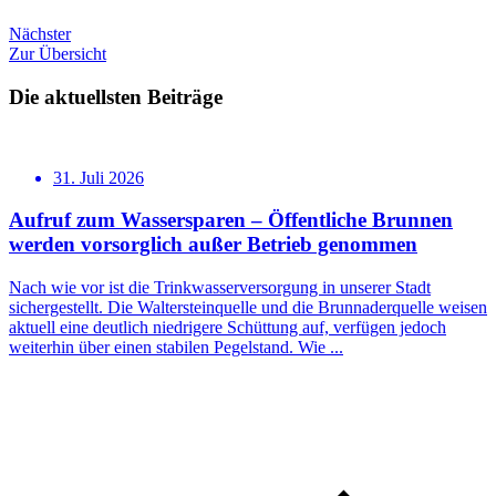
Nächster
Zur Übersicht
Die aktuellsten Beiträge
31. Juli 2026
Aufruf zum Wassersparen – Öffentliche Brunnen
werden vorsorglich außer Betrieb genommen
Nach wie vor ist die Trinkwasserversorgung in unserer Stadt
sichergestellt. Die Waltersteinquelle und die Brunnaderquelle weisen
aktuell eine deutlich niedrigere Schüttung auf, verfügen jedoch
weiterhin über einen stabilen Pegelstand. Wie ...