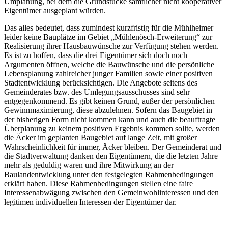
Umplanung, bei dem die Grundstücke sämtlicher nicht kooperativer
Eigentümer ausgeplant würden.
Das alles bedeutet, dass zumindest kurzfristig für die Mühlheimer
leider keine Bauplätze im Gebiet „Mühlenösch-Erweiterung“ zur
Realisierung ihrer Hausbauwünsche zur Verfügung stehen werden.
Es ist zu hoffen, dass die drei Eigentümer sich doch noch
Argumenten öffnen, welche die Bauwünsche und die persönliche
Lebensplanung zahlreicher junger Familien sowie einer positiven
Stadtentwicklung berücksichtigen. Die Angebote seitens des
Gemeinderates bzw. des Umlegungsausschusses sind sehr
entgegenkommend. Es gibt keinen Grund, außer der persönlichen
Gewinnmaximierung, diese abzulehnen. Sofern das Baugebiet in
der bisherigen Form nicht kommen kann und auch die beauftragte
Überplanung zu keinem positiven Ergebnis kommen sollte, werden
die Äcker im geplanten Baugebiet auf lange Zeit, mit großer
Wahrscheinlichkeit für immer, Äcker bleiben. Der Gemeinderat und
die Stadtverwaltung danken den Eigentümern, die die letzten Jahre
mehr als geduldig waren und ihre Mitwirkung an der
Baulandentwicklung unter den festgelegten Rahmenbedingungen
erklärt haben. Diese Rahmenbedingungen stellen eine faire
Interessenabwägung zwischen den Gemeinwohlinteressen und den
legitimen individuellen Interessen der Eigentümer dar.