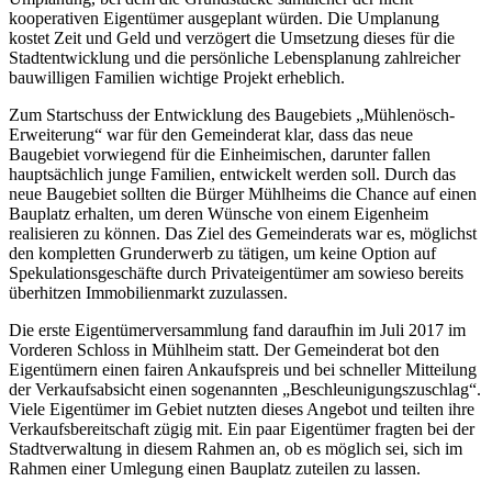
kooperativen Eigentümer ausgeplant würden. Die Umplanung
kostet Zeit und Geld und verzögert die Umsetzung dieses für die
Stadtentwicklung und die persönliche Lebensplanung zahlreicher
bauwilligen Familien wichtige Projekt erheblich.
Zum Startschuss der Entwicklung des Baugebiets „Mühlenösch-
Erweiterung“ war für den Gemeinderat klar, dass das neue
Baugebiet vorwiegend für die Einheimischen, darunter fallen
hauptsächlich junge Familien, entwickelt werden soll. Durch das
neue Baugebiet sollten die Bürger Mühlheims die Chance auf einen
Bauplatz erhalten, um deren Wünsche von einem Eigenheim
realisieren zu können. Das Ziel des Gemeinderats war es, möglichst
den kompletten Grunderwerb zu tätigen, um keine Option auf
Spekulationsgeschäfte durch Privateigentümer am sowieso bereits
überhitzen Immobilienmarkt zuzulassen.
Die erste Eigentümerversammlung fand daraufhin im Juli 2017 im
Vorderen Schloss in Mühlheim statt. Der Gemeinderat bot den
Eigentümern einen fairen Ankaufspreis und bei schneller Mitteilung
der Verkaufsabsicht einen sogenannten „Beschleunigungszuschlag“.
Viele Eigentümer im Gebiet nutzten dieses Angebot und teilten ihre
Verkaufsbereitschaft zügig mit. Ein paar Eigentümer fragten bei der
Stadtverwaltung in diesem Rahmen an, ob es möglich sei, sich im
Rahmen einer Umlegung einen Bauplatz zuteilen zu lassen.