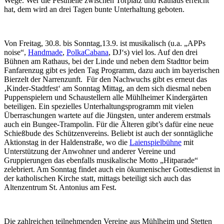
Wege. Wer die Festmeile zwischen Torplatz und Rathaus erreicht
hat, dem wird an drei Tagen bunte Unterhaltung geboten.
Von Freitag, 30.8. bis Sonntag,13.9. ist musikalisch (u.a. „APPs
noise“,
Handmade
,
PolkaCabana
, DJ‘s) viel los. Auf den drei
Bühnen am Rathaus, bei der Linde und neben dem Stadttor beim
Fanfarenzug gibt es jeden Tag Programm, dazu auch im bayerischen
Bierzelt der Narrenzunft. Für den Nachwuchs gibt es erneut das
‚Kinder-Stadtfest‘ am Sonntag Mittag, an dem sich diesmal neben
Puppenspielern und Schaustellern alle Mühlheimer Kindergärten
beteiligen. Ein spezielles Unterhaltungsprogramm mit vielen
Überraschungen wartete auf die Jüngsten, unter anderem erstmals
auch ein Bungee-Trampolin. Für die Älteren gibt’s dafür eine neue
Schießbude des Schützenvereins. Beliebt ist auch der sonntägliche
Aktionstag in der Haldenstraße, wo die
Laienspielbühne
mit
Unterstützung der Anwohner und anderer Vereine und
Gruppierungen das ebenfalls musikalische Motto „Hitparade“
zelebriert. Am Sonntag findet auch ein ökumenischer Gottesdienst in
der katholischen Kirche statt, mittags beteiligt sich auch das
Altenzentrum St. Antonius am Fest.
Die zahlreichen teilnehmenden Vereine aus Mühlheim und Stetten