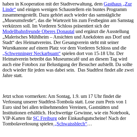
haben in Kooperation mit der Stadtverwaltung, dem
Gasthaus „Zur
Linde“
und einigen wenigen Schaustellern ein buntes Programm
zusammengestellt. Dazu gehört auch wieder das samstägliche
„Museumsfestle“, das die Wartezeit bis zum Festbeginn am Samstag
verkürzen soll. Im Vorderen Schloss präsentiert sich der
Modellbahnfreunde Oberes Donautal
und ergänzt die Ausstellung
„Malerisches Mühlheim – Ansichten und Anekdoten aus Dorf und
Stadt“ des Heimatvereins. Der Gesangverein steht mit seiner
Wurstkanone auf einem Platz vor dem Vorderen Schloss und die
„Schwenninger Neckarbuam“
spielen dort von 15-18 Uhr. Der
Heimatverein betreibt das Museumscafé und an diesem Tag wird
auch eine Fotobox zur Belustigung der Besucher aufstellt. Da sollte
doch wieder für jeden was dabei sein. Das Stadtfest findet alle zwei
Jahre statt.
Jetzt schon vormerken: Am Sontag, 1.9. um 17 Uhr findet die
Verlosung unserer Stadtfest-Tombola statt. Lose zum Preis von 1
Euro sind bei allen teilnehmenden Vereinen, Gaststätten und
Institutionen erhältlich. Hochwertige Gewinne, wie ein Notebook,
VIP-Karten für
SC Freiburg
oder Einkaufsgutscheine! Nach der
Tombolaverlosung spielen
„Schwaissblech“
…