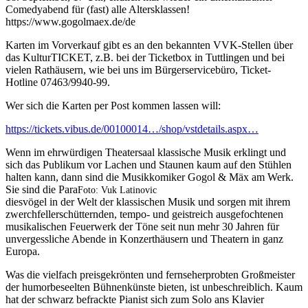
Comedyabend für (fast) alle Altersklassen!
https://www.gogolmaex.de/de
Karten im Vorverkauf gibt es an den bekannten VVK-Stellen über
das KulturTICKET, z.B. bei der Ticketbox in Tuttlingen und bei
vielen Rathäusern, wie bei uns im Bürgerservicebüro, Ticket-
Hotline 07463/9940-99.
Wer sich die Karten per Post kommen lassen will:
https://tickets.vibus.de/00100014…/shop/vstdetails.aspx…
Wenn im ehrwürdigen Theatersaal klassische Musik erklingt und
sich das Publikum vor Lachen und Staunen kaum auf den Stühlen
halten kann, dann sind die Musikkomiker Gogol & Mäx am Werk.
Sie sind die Para
Foto: Vuk Latinovic
diesvögel in der Welt der klassischen Musik und sorgen mit ihrem
zwerchfellerschütternden, tempo- und geistreich ausgefochtenen
musikalischen Feuerwerk der Töne seit nun mehr 30 Jahren für
unvergessliche Abende in Konzerthäusern und Theatern in ganz
Europa.
Was die vielfach preisgekrönten und fernseherprobten Großmeister
der humorbeseelten Bühnenkünste bieten, ist unbeschreiblich. Kaum
hat der schwarz befrackte Pianist sich zum Solo ans Klavier