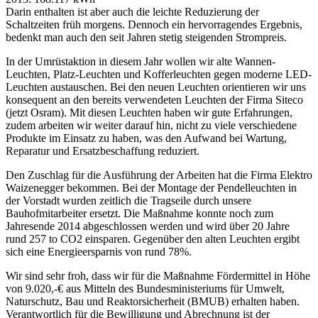
Darin enthalten ist aber auch die leichte Reduzierung der
Schaltzeiten früh morgens. Dennoch ein hervorragendes Ergebnis,
bedenkt man auch den seit Jahren stetig steigenden Strompreis.
In der Umrüstaktion in diesem Jahr wollen wir alte Wannen-
Leuchten, Platz-Leuchten und Kofferleuchten gegen moderne LED-
Leuchten austauschen. Bei den neuen Leuchten orientieren wir uns
konsequent an den bereits verwendeten Leuchten der Firma Siteco
(jetzt Osram). Mit diesen Leuchten haben wir gute Erfahrungen,
zudem arbeiten wir weiter darauf hin, nicht zu viele verschiedene
Produkte im Einsatz zu haben, was den Aufwand bei Wartung,
Reparatur und Ersatzbeschaffung reduziert.
Den Zuschlag für die Ausführung der Arbeiten hat die Firma Elektro
Waizenegger bekommen. Bei der Montage der Pendelleuchten in
der Vorstadt wurden zeitlich die Tragseile durch unsere
Bauhofmitarbeiter ersetzt. Die Maßnahme konnte noch zum
Jahresende 2014 abgeschlossen werden und wird über 20 Jahre
rund 257 to CO2 einsparen. Gegenüber den alten Leuchten ergibt
sich eine Energieersparnis von rund 78%.
Wir sind sehr froh, dass wir für die Maßnahme Fördermittel in Höhe
von 9.020,-€ aus Mitteln des Bundesministeriums für Umwelt,
Naturschutz, Bau und Reaktorsicherheit (BMUB) erhalten haben.
Verantwortlich für die Bewilligung und Abrechnung ist der