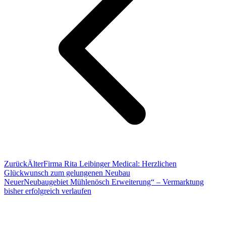
Zurück
Älter
Firma Rita Leibinger Medical: Herzlichen
Glückwunsch zum gelungenen Neubau
Neuer
Neubaugebiet Mühlenösch Erweiterung“ – Vermarktung
bisher erfolgreich verlaufen