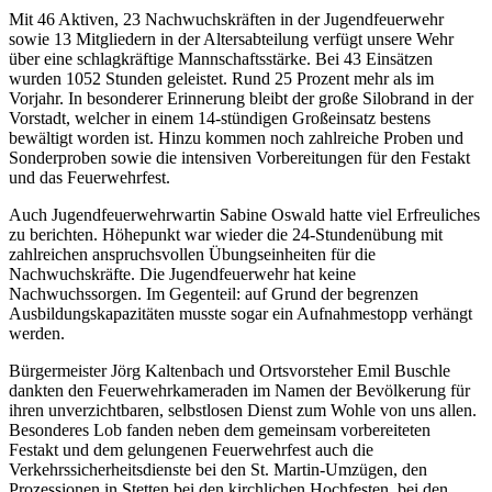
Mit 46 Aktiven, 23 Nachwuchskräften in der Jugendfeuerwehr
sowie 13 Mitgliedern in der Altersabteilung verfügt unsere Wehr
über eine schlagkräftige Mannschaftsstärke. Bei 43 Einsätzen
wurden 1052 Stunden geleistet. Rund 25 Prozent mehr als im
Vorjahr. In besonderer Erinnerung bleibt der große Silobrand in der
Vorstadt, welcher in einem 14-stündigen Großeinsatz bestens
bewältigt worden ist. Hinzu kommen noch zahlreiche Proben und
Sonderproben sowie die intensiven Vorbereitungen für den Festakt
und das Feuerwehrfest.
Auch Jugendfeuerwehrwartin Sabine Oswald hatte viel Erfreuliches
zu berichten. Höhepunkt war wieder die 24-Stundenübung mit
zahlreichen anspruchsvollen Übungseinheiten für die
Nachwuchskräfte. Die Jugendfeuerwehr hat keine
Nachwuchssorgen. Im Gegenteil: auf Grund der begrenzen
Ausbildungskapazitäten musste sogar ein Aufnahmestopp verhängt
werden.
Bürgermeister Jörg Kaltenbach und Ortsvorsteher Emil Buschle
dankten den Feuerwehrkameraden im Namen der Bevölkerung für
ihren unverzichtbaren, selbstlosen Dienst zum Wohle von uns allen.
Besonderes Lob fanden neben dem gemeinsam vorbereiteten
Festakt und dem gelungenen Feuerwehrfest auch die
Verkehrssicherheitsdienste bei den St. Martin-Umzügen, den
Prozessionen in Stetten bei den kirchlichen Hochfesten, bei den