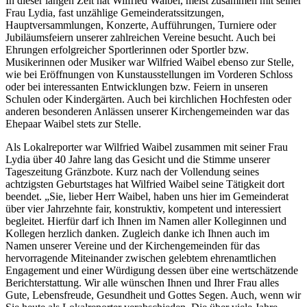
In dieser langen Zeit hat Wilfried Waibel, meist zusammen mit seiner
Frau Lydia, fast unzählige Gemeinderatssitzungen,
Hauptversammlungen, Konzerte, Aufführungen, Turniere oder
Jubiläumsfeiern unserer zahlreichen Vereine besucht. Auch bei
Ehrungen erfolgreicher Sportlerinnen oder Sportler bzw.
Musikerinnen oder Musiker war Wilfried Waibel ebenso zur Stelle,
wie bei Eröffnungen von Kunstausstellungen im Vorderen Schloss
oder bei interessanten Entwicklungen bzw. Feiern in unseren
Schulen oder Kindergärten. Auch bei kirchlichen Hochfesten oder
anderen besonderen Anlässen unserer Kirchengemeinden war das
Ehepaar Waibel stets zur Stelle.
Als Lokalreporter war Wilfried Waibel zusammen mit seiner Frau
Lydia über 40 Jahre lang das Gesicht und die Stimme unserer
Tageszeitung Gränzbote. Kurz nach der Vollendung seines
achtzigsten Geburtstages hat Wilfried Waibel seine Tätigkeit dort
beendet. „Sie, lieber Herr Waibel, haben uns hier im Gemeinderat
über vier Jahrzehnte fair, konstruktiv, kompetent und interessiert
begleitet. Hierfür darf ich Ihnen im Namen aller Kolleginnen und
Kollegen herzlich danken. Zugleich danke ich Ihnen auch im
Namen unserer Vereine und der Kirchengemeinden für das
hervorragende Miteinander zwischen gelebtem ehrenamtlichen
Engagement und einer Würdigung dessen über eine wertschätzende
Berichterstattung. Wir alle wünschen Ihnen und Ihrer Frau alles
Gute, Lebensfreude, Gesundheit und Gottes Segen. Auch, wenn wir