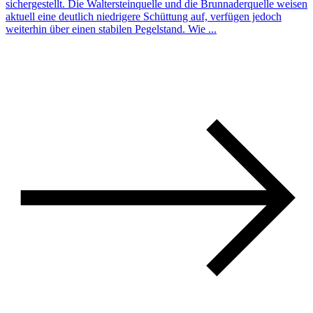
sichergestellt. Die Waltersteinquelle und die Brunnaderquelle weisen
aktuell eine deutlich niedrigere Schüttung auf, verfügen jedoch
weiterhin über einen stabilen Pegelstand. Wie ...