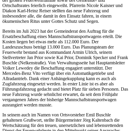
der großen Feuerwehrfamilie sowie des Gemeinde- und
Ortschaftsrates feierlich eingeweiht. Pfarrerin Nicole Kaisner und
Diakon Karl-Heinz Reiser stellten das neue Fahrzeug und
insbesondere alle, die damit in den Einsatz fahren, in einem
ökumenischen Ritus unter Gottes Schutz und Segen.
Bereits im Juli 2023 hat der Gemeinderat den Auftrag für die
Ersatzbeschaffung eines Mannschaftstransportwagens erteilt. Die
Kosten liegen bei etwas mehr als 112.000 Euro. Der
Landeszuschuss beträgt 13.000 Euro. Das Planungsteam der
Feuerwehr bestand aus Kommandant Armin Ulrich, seinem
Stellvertreter Jan Prior sowie Kai Prior, Dominik Specker und Frank
Buschle (Nelkenstraße). Von Verwaltungsseite hat Hauptamtsleiter
Volker Lewedey die Beschaffung engagiert unterstützt. Der
Mercedes-Benz Vito verfügt über ein Automatikgetriebe und
Allradantrieb. Dank einer Anhängekupplung kann es auch als
Zugfahrzeug eingesetzt werden. In erster Linie ist es aber als
Führungsfahrzeug gedacht und bietet Platz für sieben Personen. Das
neue Fahrzeug wurde sehnlichst erwartet, da seit dem Frühjahr
vergangenen Jahres der bisherige Mannschaftstransportwagen
ausrangiert werden musste.
In seinem auch im Namen von Ortsvorsteher Emil Buschle
gehaltenen Grußwort, stellte Bürgermeister Jörg Kaltenbach die
Wertschätzung für den treuen, unersetzlichen und lebensrettenden
Dienst der Feuerwehrleute in den Mittelpunkt seiner Ansprache: