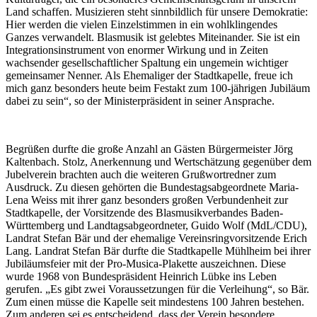
Land schaffen. Musizieren steht sinnbildlich für unsere Demokratie:
Hier werden die vielen Einzelstimmen in ein wohlklingendes
Ganzes verwandelt. Blasmusik ist gelebtes Miteinander. Sie ist ein
Integrationsinstrument von enormer Wirkung und in Zeiten
wachsender gesellschaftlicher Spaltung ein ungemein wichtiger
gemeinsamer Nenner. Als Ehemaliger der Stadtkapelle, freue ich
mich ganz besonders heute beim Festakt zum 100-jährigen Jubiläum
dabei zu sein“, so der Ministerpräsident in seiner Ansprache.
Begrüßen durfte die große Anzahl an Gästen Bürgermeister Jörg
Kaltenbach. Stolz, Anerkennung und Wertschätzung gegenüber dem
Jubelverein brachten auch die weiteren Grußwortredner zum
Ausdruck. Zu diesen gehörten die Bundestagsabgeordnete Maria-
Lena Weiss mit ihrer ganz besonders großen Verbundenheit zur
Stadtkapelle, der Vorsitzende des Blasmusikverbandes Baden-
Württemberg und Landtagsabgeordneter, Guido Wolf (MdL/CDU),
Landrat Stefan Bär und der ehemalige Vereinsringvorsitzende Erich
Lang. Landrat Stefan Bär durfte die Stadtkapelle Mühlheim bei ihrer
Jubiläumsfeier mit der Pro-Musica-Plakette auszeichnen. Diese
wurde 1968 von Bundespräsident Heinrich Lübke ins Leben
gerufen. „Es gibt zwei Voraussetzungen für die Verleihung“, so Bär.
Zum einen müsse die Kapelle seit mindestens 100 Jahren bestehen.
Zum anderen sei es entscheidend, dass der Verein besondere