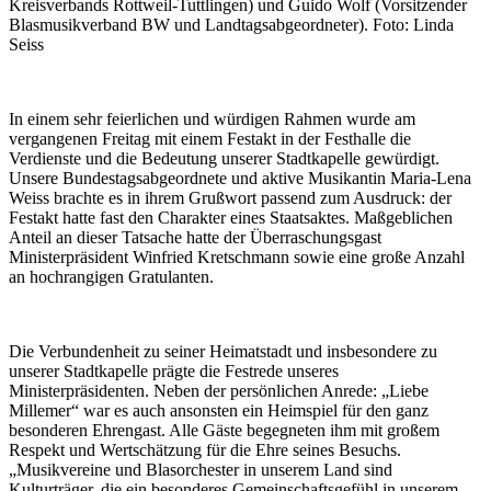
Kreisverbands Rottweil-Tuttlingen) und Guido Wolf (Vorsitzender
Blasmusikverband BW und Landtagsabgeordneter). Foto: Linda
Seiss
In einem sehr feierlichen und würdigen Rahmen wurde am
vergangenen Freitag mit einem Festakt in der Festhalle die
Verdienste und die Bedeutung unserer Stadtkapelle gewürdigt.
Unsere Bundestagsabgeordnete und aktive Musikantin Maria-Lena
Weiss brachte es in ihrem Grußwort passend zum Ausdruck: der
Festakt hatte fast den Charakter eines Staatsaktes. Maßgeblichen
Anteil an dieser Tatsache hatte der Überraschungsgast
Ministerpräsident Winfried Kretschmann sowie eine große Anzahl
an hochrangigen Gratulanten.
Die Verbundenheit zu seiner Heimatstadt und insbesondere zu
unserer Stadtkapelle prägte die Festrede unseres
Ministerpräsidenten. Neben der persönlichen Anrede: „Liebe
Millemer“ war es auch ansonsten ein Heimspiel für den ganz
besonderen Ehrengast. Alle Gäste begegneten ihm mit großem
Respekt und Wertschätzung für die Ehre seines Besuchs.
„Musikvereine und Blasorchester in unserem Land sind
Kulturträger, die ein besonderes Gemeinschaftsgefühl in unserem