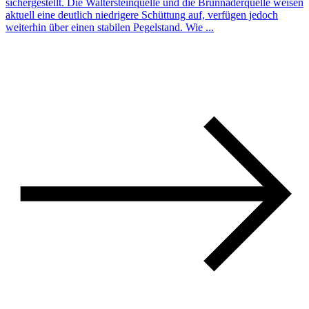
sichergestellt. Die Waltersteinquelle und die Brunnaderquelle weisen
aktuell eine deutlich niedrigere Schüttung auf, verfügen jedoch
weiterhin über einen stabilen Pegelstand. Wie ...