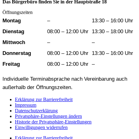
Das Bürgerbüro finden Sie in der Hauptstraße 18
Öffnungszeiten
Wochentag
Vormittag
Nachmittag
Montag
–
13:30 – 16:00 Uhr
Dienstag
08:00 – 12:00 Uhr
13:30 – 18:00 Uhr
Mittwoch
–
–
Donnerstag
08:00 – 12:00 Uhr
13:30 – 16:00 Uhr
Freitag
08:00 – 12:00 Uhr
–
Individuelle Terminabsprache nach Vereinbarung auch
außerhalb der Öffnungszeiten.
Erklärung zur Barrierefreiheit
Impressum
Datenschutzerklärung
Privatsphäre-Einstellungen ändern
Historie der Privatsphäre-Einstellungen
Einwilligungen widerrufen
Erklärung zur Barrierefreiheit