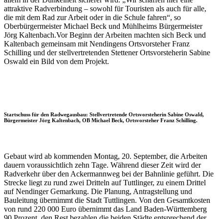
attraktive Radverbindung – sowohl für Touristen als auch für alle,
die mit dem Rad zur Arbeit oder in die Schule fahren“, so
Oberbürgermeister Michael Beck und Mühlheims Bürgermeister
Jörg Kaltenbach.Vor Beginn der Arbeiten machten sich Beck und
Kaltenbach gemeinsam mit Nendingens Ortsvorsteher Franz
Schilling und der stellvertretenden Stettener Ortsvorsteherin Sabine
Oswald ein Bild von dem Projekt.
Startschuss für den Radwegausbau: Stellvertretende Ortsvorsteherin Sabine Oswald,
Bürgermeister Jörg Kaltenbach, OB Michael Beck, Ortsvorsteher Franz Schilling.
Gebaut wird ab kommenden Montag, 20. September, die Arbeiten
dauern voraussichtlich zehn Tage. Während dieser Zeit wird der
Radverkehr über den Ackermannweg bei der Bahnlinie geführt. Die
Strecke liegt zu rund zwei Dritteln auf Tuttlinger, zu einem Drittel
auf Nendinger Gemarkung. Die Planung, Antragstellung und
Bauleitung übernimmt die Stadt Tuttlingen. Von den Gesamtkosten
von rund 220 000 Euro übernimmt das Land Baden-Württemberg
90 Prozent, den Rest bezahlen die beiden Städte entsprechend der