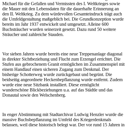
Michael für die Gefallen und Vermissten des I. Weltkrieges sowie
die Mauer mit den Lebensdaten für die dauerhafte Erinnerung an
den II. Weltkrieg. Zu dem würdevollen Gesamteindruck trägt auch
die Umfeldgestaltung maßgeblich bei. Die Grundkonzeption wurde
bereits im Jahr 1937 entwickelt und umgesetzt. Alleine 600
Buchsträucher wurden seinerzeit gesetzt. Dazu rund 50 weitere
Sträucher und zahlreiche Stauden.
Vor sieben Jahren wurde bereits eine neue Treppenanlage diagonal
in direkter Sichtbeziehung und Flucht zum Erzengel errichtet. Die
Stufen aus gebrochenem Granit ermöglichen im Zusammenspiel mit
einem Handlauf einen sicheren Zugang zum Denkmal. Der
bisherige Schotterweg wurde zurückgebaut und begrünt. Die
beidseitig angeordnete Heckenbepflanzung wurde entfernt. Zudem
wurde eine neue Sitzbank installiert. Diese ermöglicht
wunderschöne Blickbeziehungen u.a. auf das Städtle und das
Donautal sowie den Welschenberg.
In enger Abstimmung mit Stadtarchivar Ludwig Henzler wurde die
massive Buchsbepflanzung im Umfeld des Kriegerdenkmals
belassen, weil diese historisch belegt war. Der vor rund 15 Jahren in