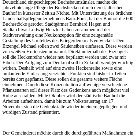
Deutschland eingeschleppte Buchsbaumzünsler, machte die
jahrzehntelange Pflege der Buchshecken durch den städtischen
Bauhof in kürzester Zeit zu Nichte. Mit Unterstützung des örtlichen
Landschaftspflegeunternehmens Baur-Forst, hat der Bauhof die 600
Buchsstöcke gerodet. Stadtgärtner Bernhard Hagen und
Stadtarchivar Ludwig Henzler haben zusammen mit der
Stadtverwaltung eine Neukonzeption für eine zeitgemäße
Gestaltung des Umfeldes des Kriegerdenkmals entwickelt. Den
Erzengel Michael sollen zwei Säuleneiben einfassen. Diese werden
von weißen Hortensien umrahmt. Direkt unterhalb des Erzengels
soll die Heckenreihe wieder neu bepflanzt werden und zwar mit
Eiben. Der Aufgang zum Denkmal soll in Zukunft weniger wuchtig
wirken. Deshalb wird auf eine zweite Heckenreihe sowie eine
umlaufende Einfassung verzichtet. Funkien sind bisher in Teilen
bereits dort gepflanzt. Diese sollen die gesamte weitere Fläche
einnehmen. Durch diese Konzentration auf wenige verschiedene
Pflanzenarten soll dieser Platz des Gedenkens auch möglichst viel
Ruhe ausstrahlen. Mitte Oktober wird der städtische Bauhof die
Arbeiten aufnehmen, damit bis zum Volkstrauertag am 17.
November sich die Gedenkstätte wieder in einem gepflegten und
würdigen Zustand präsentiert.
Der Gemeinderat möchte durch die durchgeführten Maßnahmen ein