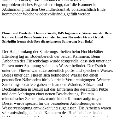
unproblematisches Ergebnis erbringt, darf die Kammer in
Abstimmung mit dem Gesundheitsamt ab voraussichtlich Ende
kommender Woche wieder vollständig gefüllt werden.
Planer und Bauleiter Thomas Gierth, IMS Ingenieure, Wassermeister Rene
Kantwerk und Denis Gantert von der bauausführenden Firma Orth &
Schöpflin freuen sich über die gelungene Sanierung (von links)
Der Hauptumfang der Sanierungsarbeiten beim Hochbehälter
Ettenberg lag im Bodenbereich der beiden Kammern. Beim
Anbohren des Fliesenbelags wurde festgestellt, dass sich unter den
Fliesen unter Spannung stehendes Wasser befindet. Der Estrich
unter den Fliesen war außerordentlich porös und speicherte Wasser.
Dieses unter den Fliesen sich befindende Wasser bot einen
potentiellen Nährboden für bakterielle Verunreinigungen. Weitere
Sanierungsbedarfe ergaben sich an den Wänden, Stützen und
Deckenflächen in Bezug auf das Entfernen der gesättigten Putze
und dem Anbringen einer neuen Beschichtung. Ein rein
mineralischer Zementputz wurde in der Kammer aufgetragen.
Dieser wurde speziell für die besonderen Anforderungen der
Wasserversorgung entwickelt und zugelassen. Die Arbeiten waren
sehr aufwändig, da beide Kammern des Hochbehälters in den