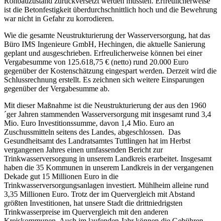
Rohbauzustand zurückversetzt werden mussten. Erfreulicherweise
ist die Betonfestigkeit überdurchschnittlich hoch und die Bewehrung
war nicht in Gefahr zu korrodieren.
Wie die gesamte Neustrukturierung der Wasserversorgung, hat das
Büro IMS Ingenieure GmbH, Hechingen, die aktuelle Sanierung
geplant und ausgeschrieben. Erfreulicherweise können bei einer
Vergabesumme von 125.618,75 € (netto) rund 20.000 Euro
gegenüber der Kostenschätzung eingespart werden. Derzeit wird die
Schlussrechnung erstellt. Es zeichnen sich weitere Einsparungen
gegenüber der Vergabesumme ab.
Mit dieser Maßnahme ist die Neustrukturierung der aus den 1960
´ger Jahren stammenden Wasserversorgung mit insgesamt rund 3,4
Mio. Euro Investitionssumme, davon 1,4 Mio. Euro an
Zuschussmitteln seitens des Landes, abgeschlossen. Das
Gesundheitsamt des Landratsamtes Tuttlingen hat im Herbst
vergangenen Jahres einen umfassenden Bericht zur
Trinkwasserversorgung in unserem Landkreis erarbeitet. Insgesamt
haben die 35 Kommunen in unserem Landkreis in der vergangenen
Dekade gut 15 Millionen Euro in die
Trinkwasserversorgungsanlagen investiert. Mühlheim alleine rund
3,35 Millionen Euro. Trotz der im Quervergleich mit Abstand
größten Investitionen, hat unsere Stadt die drittniedrigsten
Trinkwasserpreise im Quervergleich mit den anderen
Kreiskommunen. Auch im laufenden Jahr können die Gebühren