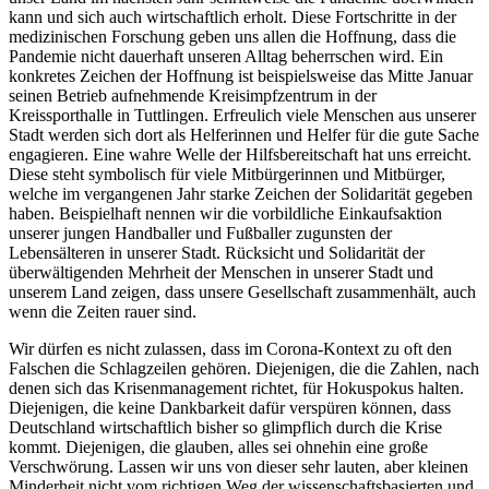
kann und sich auch wirtschaftlich erholt. Diese Fortschritte in der
medizinischen Forschung geben uns allen die Hoffnung, dass die
Pandemie nicht dauerhaft unseren Alltag beherrschen wird. Ein
konkretes Zeichen der Hoffnung ist beispielsweise das Mitte Januar
seinen Betrieb aufnehmende Kreisimpfzentrum in der
Kreissporthalle in Tuttlingen. Erfreulich viele Menschen aus unserer
Stadt werden sich dort als Helferinnen und Helfer für die gute Sache
engagieren. Eine wahre Welle der Hilfsbereitschaft hat uns erreicht.
Diese steht symbolisch für viele Mitbürgerinnen und Mitbürger,
welche im vergangenen Jahr starke Zeichen der Solidarität gegeben
haben. Beispielhaft nennen wir die vorbildliche Einkaufsaktion
unserer jungen Handballer und Fußballer zugunsten der
Lebensälteren in unserer Stadt. Rücksicht und Solidarität der
überwältigenden Mehrheit der Menschen in unserer Stadt und
unserem Land zeigen, dass unsere Gesellschaft zusammenhält, auch
wenn die Zeiten rauer sind.
Wir dürfen es nicht zulassen, dass im Corona-Kontext zu oft den
Falschen die Schlagzeilen gehören. Diejenigen, die die Zahlen, nach
denen sich das Krisenmanagement richtet, für Hokuspokus halten.
Diejenigen, die keine Dankbarkeit dafür verspüren können, dass
Deutschland wirtschaftlich bisher so glimpflich durch die Krise
kommt. Diejenigen, die glauben, alles sei ohnehin eine große
Verschwörung. Lassen wir uns von dieser sehr lauten, aber kleinen
Minderheit nicht vom richtigen Weg der wissenschaftsbasierten und