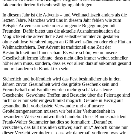
faktenorientierten Krisenbewältigung abbringen.
In diesem Jahr ist die Advents – und Weihnachtszeit anders als die
letzten Jahre. Manches wird uns in diesem Jahr fehlen wie zum
Beispiel Adventskonzerte oder anregende Begegnungen mit
Freunden. Dafür bietet uns die aktuelle Ausnahmesituation die
Möglichkeit die adventliche Zeit selbstbestimmter zu gestalten –
ohne zahllose Verabredungen an Glühweinständen oder eine Flut an
Weihnachtsfeiern. Der Advent ist traditionell eine Zeit der
Besinnlichkeit und Innenschau. Es wäre schön, wenn unsere
Gesellschaft lernen könnte, dass nicht alles immer weiter, schneller,
höher sein muss, sondern, dass es vor allem darauf ankommt gesund
und mit anderen in Kontakt zu sein.
Sicherlich und hoffentlich wird das Fest besinnlicher als in den
Jahren zuvor. Gesundheit wird das größte Geschenk sein und
Freundschaft und Familie werden mehr geschätzt als teure
Geschenke. Gewohnte Treffen und Besuche über die Feiertage sind
nicht oder nur sehr eingeschränkt möglich. Gerade in Bezug auf
gesundheitlich vorbelastete Verwandte und auf unsere
Großelterngeneration müssen wir bei aller Verbundenheit in
besonderer Weise verantwortlich handeln. Unser Bundespräsident
Frank-Walter Steinmeier hat dies so formuliert: „Darauf zu
verzichten, das fällt uns allen schwer, auch mir.“ Jedoch könne nur
dieser Verzicht verhindern, „dass wir dauerhaft verlieren, was wir