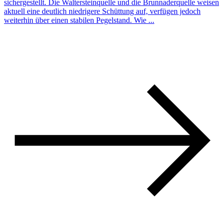
sichergestellt. Die Waltersteinquelle und die Brunnaderquelle weisen
aktuell eine deutlich niedrigere Schüttung auf, verfügen jedoch
weiterhin über einen stabilen Pegelstand. Wie ...